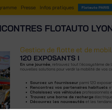
gramme
Presse
Infos pratiques
Flotauto PARIS
CONTRES FLOTAUTO LYON,
Gestion de flotte et de mobil
120 EXPOSANTS !
En une journée
, retrouvez tout l'écosystème de l
nouvelles solutions pour verdir la mobilité de vos c
Sourcez un fournisseur
parmi 120 exposan
Rencontrez vos partenaires
habituels
e
Choisissez vos véhicules
professionnels 
Trouvez une borne de recharge
électriqu
Découvrez les nouveautés
et les tendan