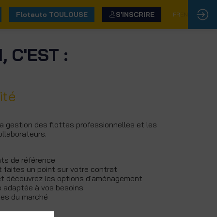
Flotauto TOULOUSE
S'INSCRIRE
FR
EN
 C'EST :
ité
a gestion des flottes professionnelles et les
ollaborateurs.
ts de référence
t faites un point sur votre contrat
et découvrez les options d'aménagement
e adaptée à vos besoins
ces du marché