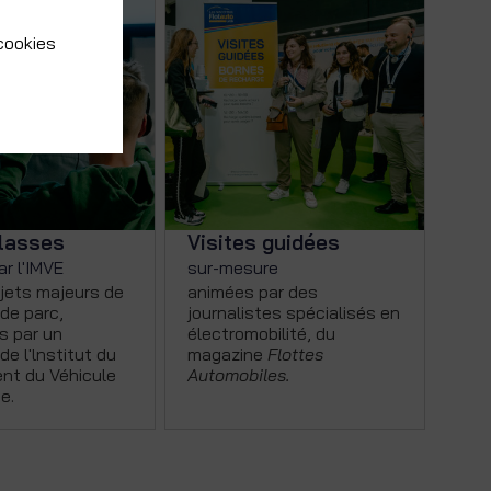
 cookies
lasses
Visites guidées
r l'IMVE
sur-mesure
jets majeurs de
animées par des
 de parc,
journalistes spécialisés en
s par un
électromobilité, du
de l'lnstitut du
magazine
Flottes
t du Véhicule
Automobiles.
e.