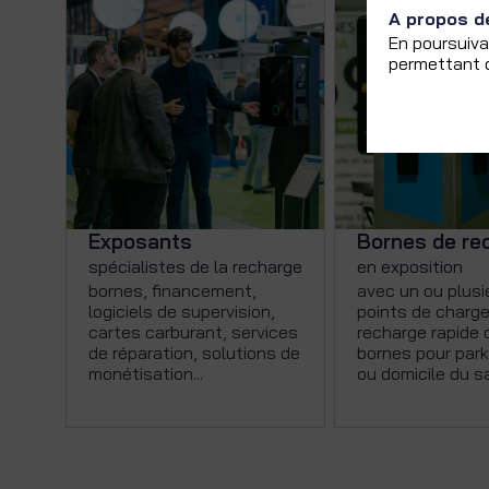
A propos d
En poursuiva
permettant d
Exposants
Bornes de re
spécialistes de la recharge
en exposition
bornes, financement,
avec un ou plusi
logiciels de supervision,
points de charge
cartes carburant, services
recharge rapide 
de réparation, solutions de
bornes pour parki
monétisation...
ou domicile du sal