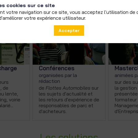
es cookies sur ce site
nt votre navigation sur ce site, vous acceptez l'utilisation de
'améliorer votre expérience utilisateur.
Accepter
charge
Conférences
Masterc
organisées par la
animées pa
rédaction
eurs
sur des su
, de
de
Flottes
Automobiles
sur
la gestion
ou lente,
les sujets d'actualité et
présentée
ng, voirie
les retours d'expérience de
formateur 
arié...
responsables de parc et
Managemen
d'acheteurs.
d'Entrepris
Les solutions