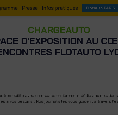
gramme
Presse
Infos pratiques
Flotauto PARIS
CHARGEAUTO
ACE D'EXPOSITION AU C
ENCONTRES FLOTAUTO LY
lectromobilité avec un espace entièrement dédié aux solutions
ées à vos besoins... Nos journalistes vous guident à travers l